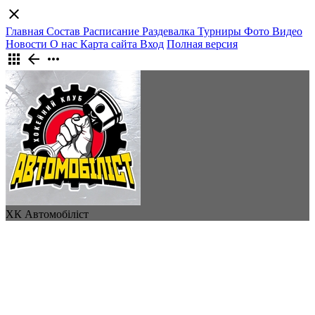
close
Главная
Состав
Расписание
Раздевалка
Турниры
Фото
Видео
Новости
О нас
Карта сайта
Вход
Полная версия
apps
arrow_back
more_horiz
ХК Автомобіліст