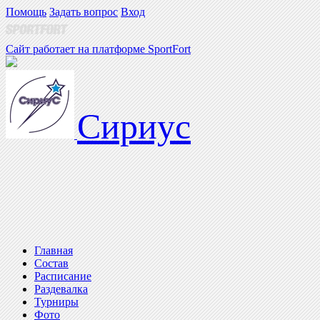
Помощь
Задать вопрос
Вход
Сайт работает на платформе SportFort
Сириус
Главная
Состав
Расписание
Раздевалка
Турниры
Фото