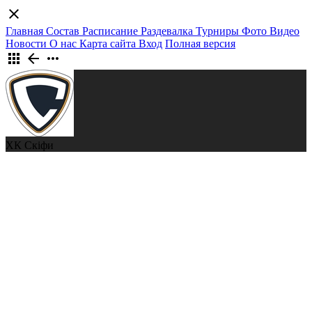
close
Главная
Состав
Расписание
Раздевалка
Турниры
Фото
Видео
Новости
О нас
Карта сайта
Вход
Полная версия
apps
arrow_back
more_horiz
ХК Скіфи