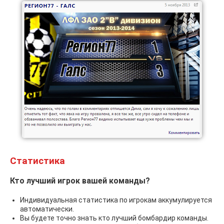
Статистика
Кто лучший игрок вашей команды?
Индивидуальная статистика по игрокам аккумулируется
автоматически.
Вы будете точно знать кто лучший бомбардир команды.