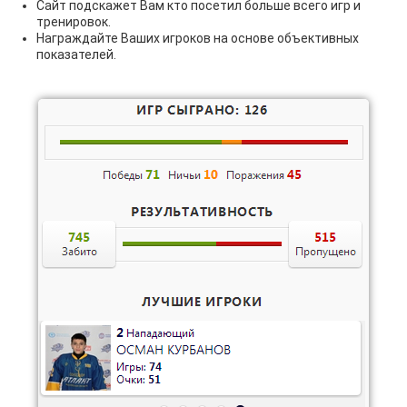
Сайт подскажет Вам кто посетил больше всего игр и
тренировок.
Награждайте Ваших игроков на основе объективных
показателей.