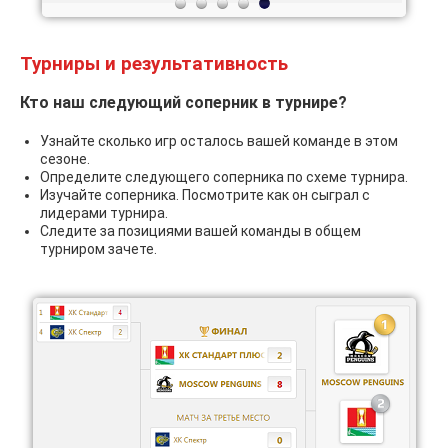
Турниры и результативность
Кто наш следующий соперник в турнире?
Узнайте сколько игр осталось вашей команде в этом
сезоне.
Определите следующего соперника по схеме турнира.
Изучайте соперника. Посмотрите как он сыграл с
лидерами турнира.
Следите за позициями вашей команды в общем
турниром зачете.