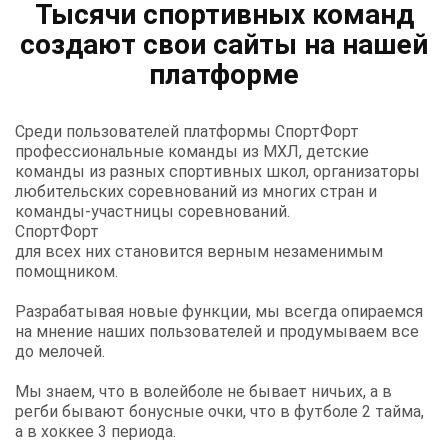
Тысячи спортивных команд
создают свои сайты на нашей
платформе
Среди пользователей платформы СпортФорт
профессиональные команды из МХЛ, детские
команды из разных спортивных школ, организаторы
любительских соревнований из многих стран и
команды-участницы соревнований.
СпортФорт
для всех них становится верным незаменимым
помощником.
Разрабатывая новые функции, мы всегда опираемся
на мнение наших пользователей и продумываем все
до мелочей.
Мы знаем, что в волейболе не бывает ничьих, а в
регби бывают бонусные очки, что в футболе 2 тайма,
а в хоккее 3 периода.