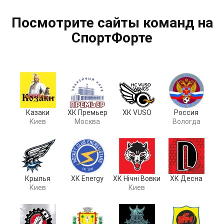
Посмотрите сайты команд на
СпортФорте
Казаки
ХК Премьер
ХК VUSO
Россия
Киев
Москва
WINGS
Вологда
"Iatros"
Крылья
ХК Energy
ХК Нічні Вовки
ХК Десна
Столицы-2
Киев
Stars
Киев