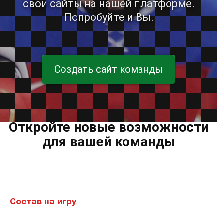
свои сайты
на нашей платформе.
Попробуйте и Вы.
Создать сайт команды
Откройте новые возможности
для вашей команды
Состав на игру