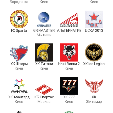
Бородянка
Киев
Киев
FC Sparta
GRIFMASTER
АЛЬТЕРНАТИВА
ЦСКА 2013
Moscow
Мытищи
ХК Шторм
ХК Титани
Нічні Вовки 2
ХК Ice Legion
Киев
Киев
Киев
ХК Авангард
КБ Спартак
ХК 777
ХК
Киев
Москва
Киев
Житомирские
Житомир
Крылья