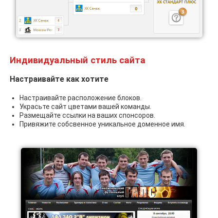
Индивидуальный стиль сайта
Настраивайте как хотите
Настраивайте расположение блоков.
Украсьте сайт цветами вашей команды.
Размещайте ссылки на ваших спонсоров.
Привяжите собсвенное уникальное доменное имя.