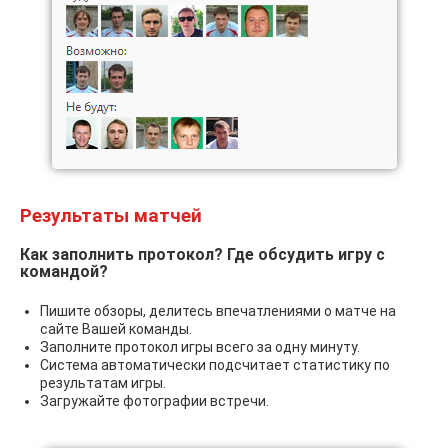
Результаты матчей
Как заполнить протокол? Где обсудить игру с
командой?
Пишите обзоры, делитесь впечатлениями о матче на
сайте Вашей команды.
Заполните протокол игры всего за одну минуту.
Система автоматически подсчитает статистику по
результатам игры.
Загружайте фотографии встречи.