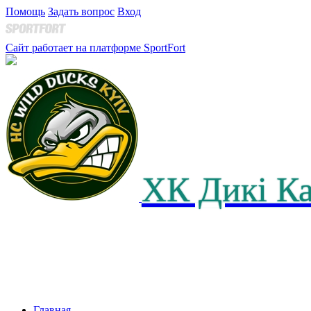
Помощь
Задать вопрос
Вход
Сайт работает на платформе SportFort
ХК Дикі К
Главная