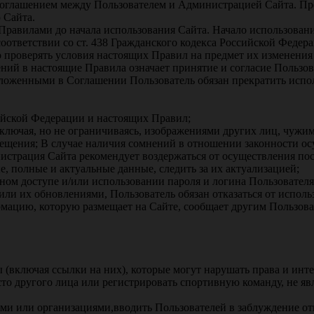
соглашением между Пользователем и Администрацией Сайта. Пр
 Сайта.
Правилами до начала использования Сайта. Начало использовани
оответствии со ст. 438 Гражданского кодекса Российской Федер
о проверять условия настоящих Правил на предмет их изменени
ний в настоящие Правила означает принятие и согласие Пользо
изложенными в Соглашении Пользователь обязан прекратить испо
ийской Федерации и настоящих Правил;
ключая, но не ограничиваясь, изображениями других лиц, чужим
ещения; В случае наличия сомнений в отношении законности осу
страция Сайта рекомендует воздержаться от осуществления пос
, полные и актуальные данные, следить за их актуализацией;
м доступе и/или использовании пароля и логина Пользователя
или их обновлениями, Пользователь обязан отказаться от исполь
рмацию, которую размещает на Сайте, сообщает другим Пользова
 (включая ссылки на них), которые могут нарушать права и инте
сто другого лица или регистрировать спортивную команду, не яв
ами или организациями,вводить Пользователей в заблуждение от