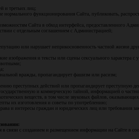
й и третьих лиц;
ие нормального функционирования Сайта, публиковать, распрос
возможностям Сайта в обход интерфейса, предоставленного Админ
тствии с отдельным соглашением с Администрацией;
репутацию или нарушает неприкосновенность частной жизни дру
кие изображения и тексты или сцены сексуального характера с 
ивотными;
а;
ональной вражды, пропагандирует фашизм или расизм;
шению преступных действий или пропагандирует преступную дея
осударственную и коммерческую тайной, информацией о частно
отических веществ, в том числе звуковых файлов, оказывающих 
епты их изготовления и советы по употреблению;
права и интересы граждан и юридических лиц или требования за
зовании:
ия в связи с созданием и размещением информации на Сайте в с