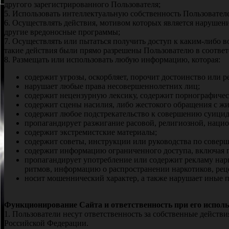
другого зарегистрированного Пользователя;
5. Использовать интеллектуальную собственность Пользователе
6. Осуществлять действия, мотивом которых является нарушен
другие вредоносные программы;
7. Осуществлять или пытаться получить доступ к каким-либо 
такие действия были прямо разрешены Пользователю в соотве
8. Размещать или использовать любую информацию, которая:
содержит угрозы, оскорбляет, порочит достоинство или 
нарушает любые права несовершеннолетних лиц;
содержит нецензурную лексику, содержит порнографичес
содержит сцены насилия, либо жестокого обращения с ж
содержит любое подстрекательство к совершению суицид
пропагандирует разжигание расовой, религиозной, наци
содержит экстремистские материалы;
содержит советы, инструкции или руководства по совер
содержит информацию ограниченного доступа, включая г
пропагандирует употребление или содержит рекламу нарк
ритмов, информацию о распространении наркотиков, рец
носит мошеннический характер, а также нарушает иные 
Функционирование Сайта и ответственность при его исполь
1. Пользователи несут ответственность за собственные действ
Российской Федерации.