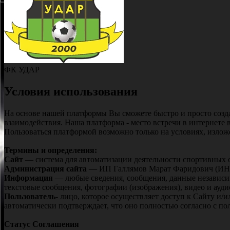
ФК УДАР
Условия использования
На основе нашей платформы Вы сможете быстро и просто созд
взаимодействия. Наша платформа - место встречи в интернете 
Пользоваться платформой возможно только на условиях, изло
Термины и определения:
Сайт
— система для автоматизации деятельности спортивных о
Администрация сайта
— ИП Галлямов Марат Фаридович (ИНН
Информация
— любые сведения, сообщения, данные независим
текстовые сообщения, фотографии (изображения), видео и ауди
Пользователь
- лицо, которое осуществляет доступ к Сайту и/
автоматически подтверждает, что оно полностью согласно с 
Статус Соглашения