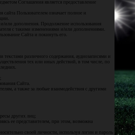
едметом Соглашения является предоставление
я сайта Пользователем означает полное и
ации.
я и/или дополнения. Продолжение использования
вателя с такими изменениями и/или дополнениями.
льзование Сайта и покинуть его.
и текстами различного содержания, аудиозаписями и
ществления тех или иных действий, в том числе, по
ледних.
;
зования Сайта.
телям, а также за любые взаимодействия с другими
ресы других лиц;
ляясь ее представителем, при этом, возможна
носительно своей личности, используя логин и пароль