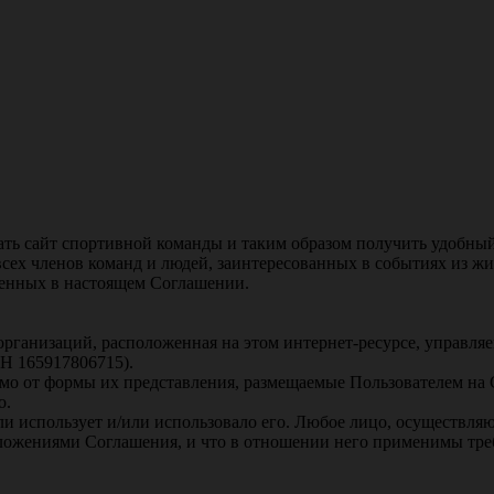
ать сайт спортивной команды и таким образом получить удобны
всех членов команд и людей, заинтересованных в событиях из ж
женных в настоящем Соглашении.
рганизаций, расположенная на этом интернет-ресурсе, управля
 165917806715).
о от формы их представления, размещаемые Пользователем на Са
о.
или использует и/или использовало его. Любое лицо, осуществляю
положениями Соглашения, и что в отношении него применимы тр