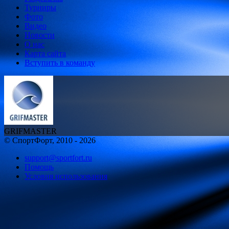
Турниры
Фото
Видео
Новости
О нас
Карта сайта
Вступить в команду
GRIFMASTER
© СпортФорт, 2010 - 2026
support@sportfort.ru
Помощь
Условия использования