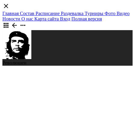
close
Главная
Состав
Расписание
Раздевалка
Турниры
Фото
Видео
Новости
О нас
Карта сайта
Вход
Полная версия
apps
arrow_back
more_horiz
Революшен