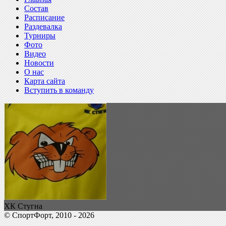
Состав
Расписание
Раздевалка
Турниры
Фото
Видео
Новости
О нас
Карта сайта
Вступить в команду
ХК Стугна
© СпортФорт, 2010 - 2026