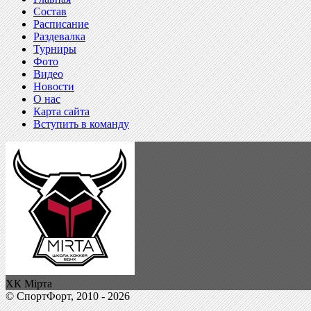
Состав
Расписание
Раздевалка
Турниры
Фото
Видео
Новости
О нас
Карта сайта
Вступить в команду
ХК Мірта
© СпортФорт, 2010 - 2026