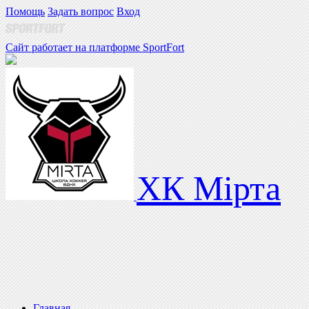
Помощь
Задать вопрос
Вход
Сайт работает на платформе SportFort
ХК Мірта
Главная