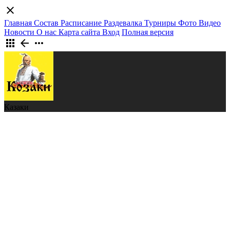
close
Главная
Состав
Расписание
Раздевалка
Турниры
Фото
Видео
Новости
О нас
Карта сайта
Вход
Полная версия
apps
arrow_back
more_horiz
Казаки