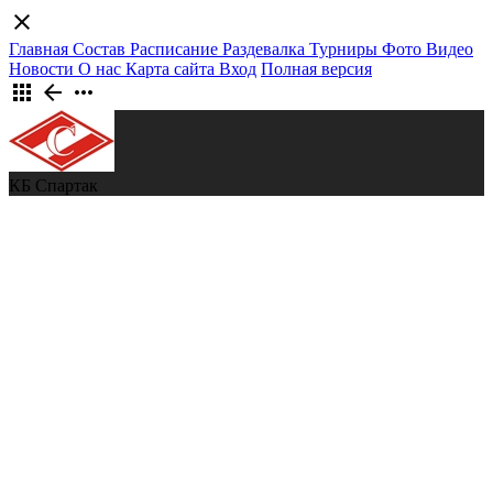
close
Главная
Состав
Расписание
Раздевалка
Турниры
Фото
Видео
Новости
О нас
Карта сайта
Вход
Полная версия
apps
arrow_back
more_horiz
КБ Спартак