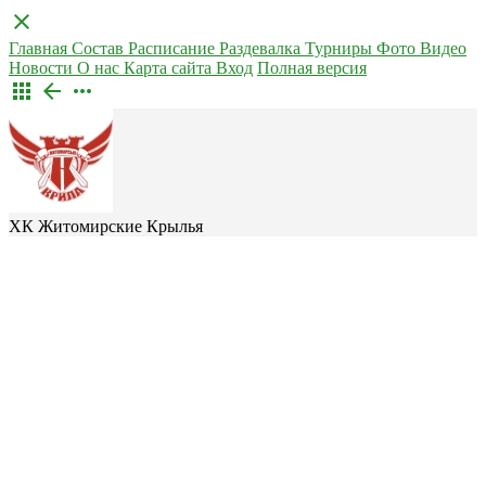
close
Главная
Состав
Расписание
Раздевалка
Турниры
Фото
Видео
Новости
О нас
Карта сайта
Вход
Полная версия
apps
arrow_back
more_horiz
ХК Житомирские Крылья