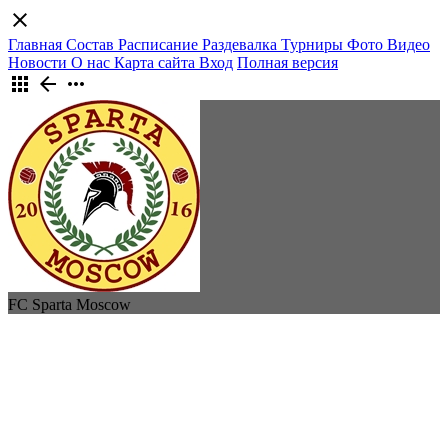
close
Главная
Состав
Расписание
Раздевалка
Турниры
Фото
Видео
Новости
О нас
Карта сайта
Вход
Полная версия
apps
arrow_back
more_horiz
FC Sparta Moscow