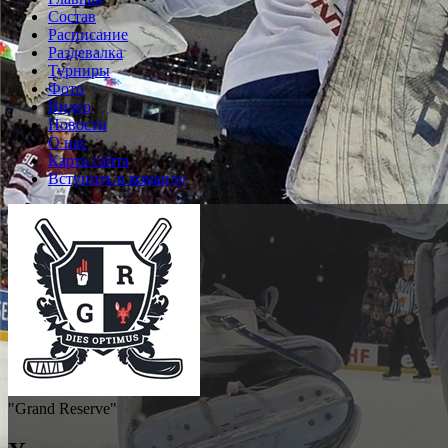
Состав
Расписание
Раздевалка
Турниры
Фото
Видео
Новости
О нас
Карта сайта
Вступить в команду
"Grand Reserve"