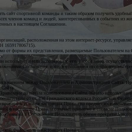
ать сайт спортивной команды и таким образом получить удобны
всех членов команд и людей, заинтересованных в событиях из ж
женных в настоящем Соглашении.
рганизаций, расположенная на этом интернет-ресурсе, управля
 165917806715).
о от формы их представления, размещаемые Пользователем на Са
о.
или использует и/или использовало его. Любое лицо, осуществляю
положениями Соглашения, и что в отношении него применимы тр
соглашением между Пользователем и Администрацией Сайта. Пр
 Сайта.
Правилами до начала использования Сайта. Начало использовани
оответствии со ст. 438 Гражданского кодекса Российской Федер
о проверять условия настоящих Правил на предмет их изменени
ний в настоящие Правила означает принятие и согласие Пользо
изложенными в Соглашении Пользователь обязан прекратить испо
ийской Федерации и настоящих Правил;