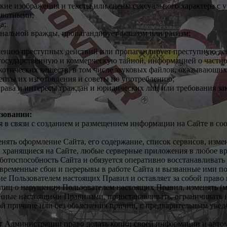
кие изображения и тексты или сцены сексуального характера с 
ивотными;
а;
ональной вражды, пропагандирует фашизм или расизм;
шению преступных действий или пропагандирует преступную дея
осударственную и коммерческую тайной, информацией о частно
отических веществ, в том числе звуковых файлов, оказывающих 
епты их изготовления и советы по употреблению;
права и интересы граждан и юридических лиц или требования за
зовании:
ия в связи с созданием и размещением информации на Сайте в с
енять оформление Сайта, его содержание, список сервисов, изм
 хранящиеся на Сайте, любые серверные приложения в любое вр
тоспособность Сайта и обязуется оперативно восстанавливать е
 временные сбои и перерывы в работе Сайта и вызванные ими п
ие Пользователем настоящих Правил и оставляет за собой право
 лиц о нарушении Пользователем настоящих Правил, изменять (
ые настоящими Правилами, приостанавливать, ограничивать ил
й причине или без объяснения причин, с предварительным уведом
ет Администрации право делать копии своей информации и авто