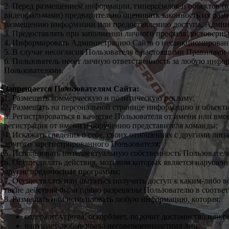
2. Перед размещением информации, гиперссылок и объектов (в
видеофильмами) предварительно оценивать законность их разм
размещению информации или предоставлению доступа, Админи
3. Предоставлять при заполнении личного профиля достоверные
4. Информировать Администрацию Сайта о несанкционированно
5. В случае несогласия Пользователя с настоящими Правилами 
6. Пользователь несет личную ответственность за любую инфо
Пользователями.
Запрещается Пользователям Сайта:
1. Размещать коммерческую и политическую рекламу;
2. Размещать на персональной странице информацию и объекты
3. Регистрироваться в качестве Пользователя от имени или вме
регистрация от имени и поручению представителя команды;
4. Искажать сведения о себе, своих отношениях с другими лиц
другого зарегистрированного Пользователя;
5. Использовать интеллектуальную собственность Пользователе
6. Осуществлять действия, мотивом которых является нарушен
другие вредоносные программы;
7. Осуществлять или пытаться получить доступ к каким-либо 
такие действия были прямо разрешены Пользователю в соотве
8. Размещать или использовать любую информацию, которая:
содержит угрозы, оскорбляет, порочит достоинство или 
нарушает любые права несовершеннолетних лиц;