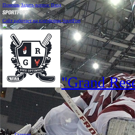
Помощь
Задать вопрос
Вход
Сайт работает на платформе SportFort
"Grand Res
Главная