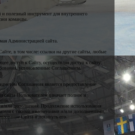
й и полезный инструмент для внутреннего
изни команды.
емая Администрацией сайта.
йте, в том числе: ссылки на другие сайты, любые
щее доступ к Сайту, осуществляя доступ к сайту
ебования, установленные Соглашением.
едметом Соглашения является предоставление
я сайта Пользователем означает полное и
ации.
я и/или дополнения. Продолжение использования
вателя с такими изменениями и/или дополнениями.
льзование Сайта и покинуть его.