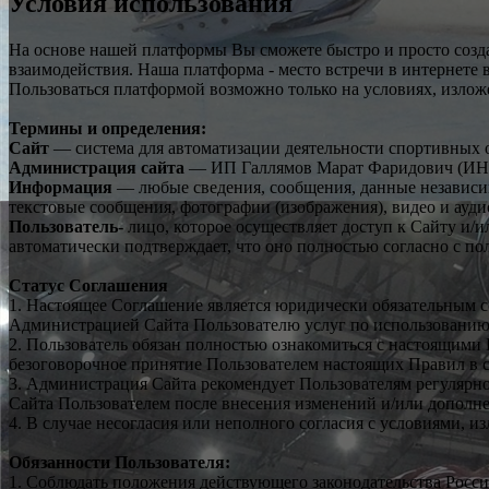
Условия использования
На основе нашей платформы Вы сможете быстро и просто созд
взаимодействия. Наша платформа - место встречи в интернете 
Пользоваться платформой возможно только на условиях, изло
Термины и определения:
Сайт
— система для автоматизации деятельности спортивных о
Администрация сайта
— ИП Галлямов Марат Фаридович (ИНН
Информация
— любые сведения, сообщения, данные независим
текстовые сообщения, фотографии (изображения), видео и ауди
Пользователь
- лицо, которое осуществляет доступ к Сайту и/
автоматически подтверждает, что оно полностью согласно с 
Статус Соглашения
1. Настоящее Соглашение является юридически обязательным 
Администрацией Сайта Пользователю услуг по использованию
2. Пользователь обязан полностью ознакомиться с настоящими 
безоговорочное принятие Пользователем настоящих Правил в с
3. Администрация Сайта рекомендует Пользователям регулярн
Сайта Пользователем после внесения изменений и/или дополне
4. В случае несогласия или неполного согласия с условиями, 
Обязанности Пользователя:
1. Соблюдать положения действующего законодательства Росс