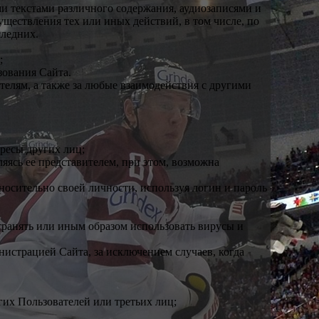
и текстами различного содержания, аудиозаписями и
ществления тех или иных действий, в том числе, по
ледних.
;
зования Сайта.
телям, а также за любые взаимодействия с другими
ресы других лиц;
ляясь ее представителем, при этом, возможна
носительно своей личности, используя логин и пароль
транять или иным образом использовать вирусы и
истрацией Сайта, за исключением случаев, когда
гих Пользователей или третьих лиц;