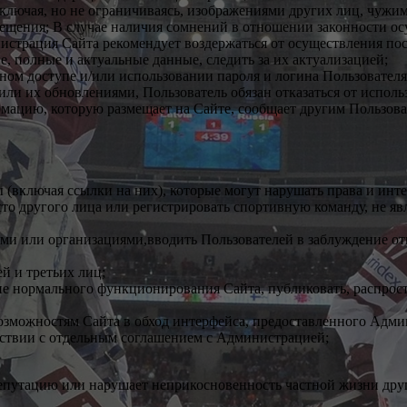
ключая, но не ограничиваясь, изображениями других лиц, чужим
ещения; В случае наличия сомнений в отношении законности осу
страция Сайта рекомендует воздержаться от осуществления пос
, полные и актуальные данные, следить за их актуализацией;
м доступе и/или использовании пароля и логина Пользователя
или их обновлениями, Пользователь обязан отказаться от исполь
рмацию, которую размещает на Сайте, сообщает другим Пользова
 (включая ссылки на них), которые могут нарушать права и инте
сто другого лица или регистрировать спортивную команду, не яв
ами или организациями,вводить Пользователей в заблуждение от
й и третьих лиц;
ие нормального функционирования Сайта, публиковать, распрос
возможностям Сайта в обход интерфейса, предоставленного Админ
тствии с отдельным соглашением с Администрацией;
репутацию или нарушает неприкосновенность частной жизни дру