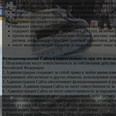
содержит нецензурную лексику, содержит порнографичес
содержит сцены насилия, либо жестокого обращения с ж
содержит любое подстрекательство к совершению суицид
пропагандирует разжигание расовой, религиозной, наци
содержит экстремистские материалы;
содержит советы, инструкции или руководства по совер
содержит информацию ограниченного доступа, включая г
пропагандирует употребление или содержит рекламу нарк
ритмов, информацию о распространении наркотиков, рец
носит мошеннический характер, а также нарушает иные 
Функционирование Сайта и ответственность при его исполь
1. Пользователи несут ответственность за собственные действ
Российской Федерации.
2. Администрация сохраняет за собой право в любое время изм
программное обеспечение и другие объекты, используемые или
3. Администрация Сайта обеспечивает функционирование и рабо
перерывов. Администрация Сайта не несет ответственности за
4. Администрация Сайта не несет ответственности за нарушен
получении информации от других пользователей либо третьих
Пользователем информацию, нарушающую запреты, установленн
любому из разделов или сервисов Сайта в любое время по любо
который может быть причинен Вам таким действием.
5. Размещая свою информацию на Сайте, Пользователь переда