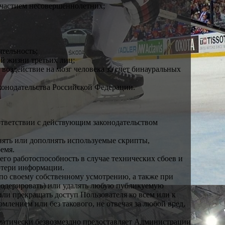
участием несовершеннолетних;
тельность;
й жизни третьих лиц;
воздействие на мозг человека за счет бинауральных
конодательства Российской Федерации.
оответствии с действующим законодательством
енять или дополнять используемые скрипты,
емя.
го работоспособность в случае технических сбоев и
отери информации.
 по своему собственному усмотрению, а также при
модерировать) или удалять любую публикуемую
и прекращать доступ Пользователя ко всем или к
лением или без такового, не отвечая за любой вред,
матически безвозмездно предоставляет Администрации