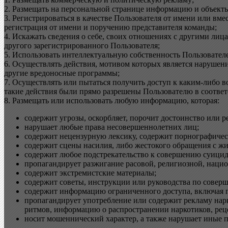
2. Размещать на персональной странице информацию и объекты
3. Регистрироваться в качестве Пользователя от имени или вме
регистрация от имени и поручению представителя команды;
4. Искажать сведения о себе, своих отношениях с другими лиц
другого зарегистрированного Пользователя;
5. Использовать интеллектуальную собственность Пользователе
6. Осуществлять действия, мотивом которых является нарушен
другие вредоносные программы;
7. Осуществлять или пытаться получить доступ к каким-либо 
такие действия были прямо разрешены Пользователю в соотве
8. Размещать или использовать любую информацию, которая:
содержит угрозы, оскорбляет, порочит достоинство или 
нарушает любые права несовершеннолетних лиц;
содержит нецензурную лексику, содержит порнографичес
содержит сцены насилия, либо жестокого обращения с ж
содержит любое подстрекательство к совершению суицид
пропагандирует разжигание расовой, религиозной, наци
содержит экстремистские материалы;
содержит советы, инструкции или руководства по совер
содержит информацию ограниченного доступа, включая г
пропагандирует употребление или содержит рекламу нарк
ритмов, информацию о распространении наркотиков, рец
носит мошеннический характер, а также нарушает иные 