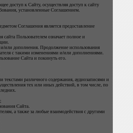
щее доступ к Сайту, осуществляя доступ к сайту
ебования, установленные Соглашением.
едметом Соглашения является предоставление
я сайта Пользователем означает полное и
ации.
я и/или дополнения. Продолжение использования
вателя с такими изменениями и/или дополнениями.
льзование Сайта и покинуть его.
и текстами различного содержания, аудиозаписями и
ществления тех или иных действий, в том числе, по
ледних.
;
зования Сайта.
телям, а также за любые взаимодействия с другими