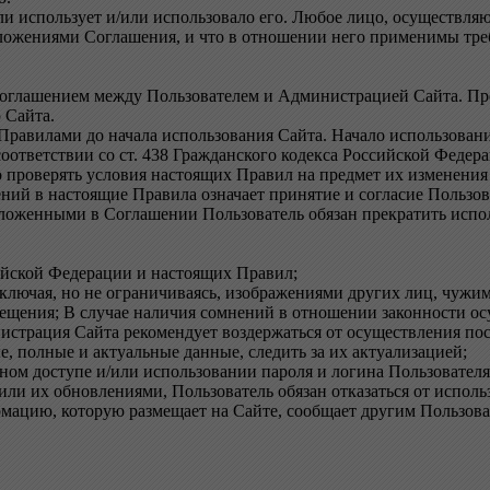
или использует и/или использовало его. Любое лицо, осуществляю
положениями Соглашения, и что в отношении него применимы тр
соглашением между Пользователем и Администрацией Сайта. Пр
 Сайта.
Правилами до начала использования Сайта. Начало использовани
оответствии со ст. 438 Гражданского кодекса Российской Федер
о проверять условия настоящих Правил на предмет их изменени
ний в настоящие Правила означает принятие и согласие Пользо
изложенными в Соглашении Пользователь обязан прекратить испо
ийской Федерации и настоящих Правил;
ключая, но не ограничиваясь, изображениями других лиц, чужим
ещения; В случае наличия сомнений в отношении законности осу
страция Сайта рекомендует воздержаться от осуществления пос
, полные и актуальные данные, следить за их актуализацией;
м доступе и/или использовании пароля и логина Пользователя
или их обновлениями, Пользователь обязан отказаться от исполь
рмацию, которую размещает на Сайте, сообщает другим Пользова