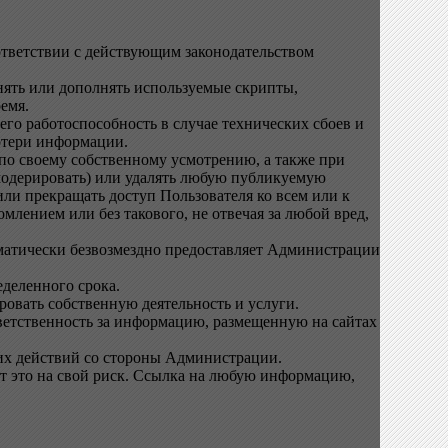
оответствии с действующим законодательством
енять или дополнять используемые скрипты,
емя.
го работоспособность в случае технических сбоев и
отери информации.
 по своему собственному усмотрению, а также при
модерировать) или удалять любую публикуемую
и прекращать доступ Пользователя ко всем или к
лением или без такового, не отвечая за любой вред,
матически безвозмездно предоставляет Администрации
еделенного срока.
ровать собственную деятельность и услуги.
ветственность за информацию, размещенную на сайтах
тих действий со стороны Администрации.
ет это на свой риск. Ссылка на любую информацию,