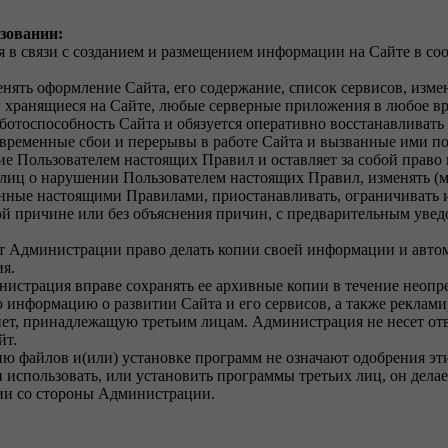
зовании:
ия в связи с созданием и размещением информации на Сайте в с
енять оформление Сайта, его содержание, список сервисов, изм
 хранящиеся на Сайте, любые серверные приложения в любое вр
тоспособность Сайта и обязуется оперативно восстанавливать е
 временные сбои и перерывы в работе Сайта и вызванные ими п
ие Пользователем настоящих Правил и оставляет за собой право
 лиц о нарушении Пользователем настоящих Правил, изменять (
ые настоящими Правилами, приостанавливать, ограничивать ил
й причине или без объяснения причин, с предварительным уведом
ет Администрации право делать копии своей информации и авто
ия.
нистрация вправе сохранять ее архивные копии в течение неопр
 информацию о развитии Сайта и его сервисов, а также реклами
нет, принадлежащую третьим лицам. Администрация не несет от
йт.
ию файлов и(или) установке программ не означают одобрения э
и использовать, или установить программы третьих лиц, он дела
ции со стороны Администрации.