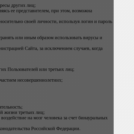
ресы других лиц;
ляясь ее представителем, при этом, возможна
носительно своей личности, используя логин и пароль
транять или иным образом использовать вирусы и
истрацией Сайта, за исключением случаев, когда
гих Пользователей или третьих лиц;
участием несовершеннолетних;
тельность;
й жизни третьих лиц;
воздействие на мозг человека за счет бинауральных
конодательства Российской Федерации.