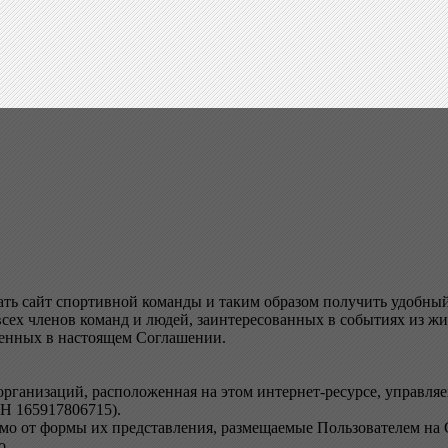
ать сайт спортивной команды и таким образом получить удобны
всех членов команд и людей, заинтересованных в событиях из ж
женных в настоящем Соглашении.
рганизаций, расположенная на этом интернет-ресурсе, управля
 165917806715).
о от формы их представления, размещаемые Пользователем на Са
о.