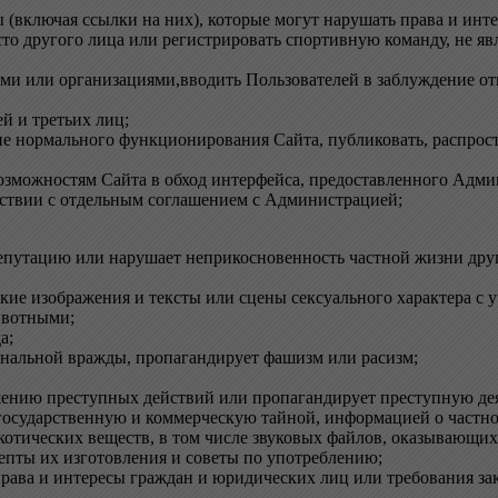
 (включая ссылки на них), которые могут нарушать права и инте
сто другого лица или регистрировать спортивную команду, не яв
ами или организациями,вводить Пользователей в заблуждение от
й и третьих лиц;
ие нормального функционирования Сайта, публиковать, распрос
возможностям Сайта в обход интерфейса, предоставленного Админ
тствии с отдельным соглашением с Администрацией;
репутацию или нарушает неприкосновенность частной жизни дру
кие изображения и тексты или сцены сексуального характера с 
ивотными;
а;
ональной вражды, пропагандирует фашизм или расизм;
шению преступных действий или пропагандирует преступную дея
осударственную и коммерческую тайной, информацией о частно
отических веществ, в том числе звуковых файлов, оказывающих 
епты их изготовления и советы по употреблению;
права и интересы граждан и юридических лиц или требования за