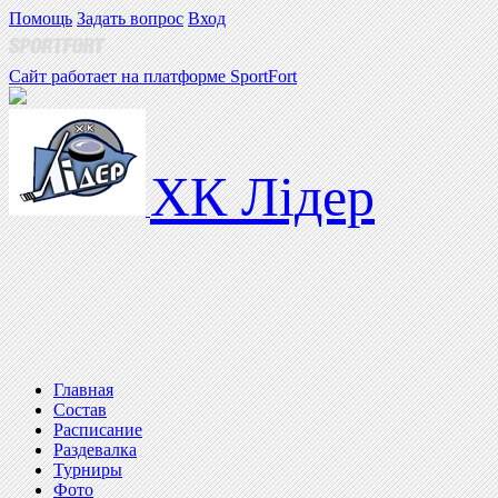
Помощь
Задать вопрос
Вход
Сайт работает на платформе SportFort
ХК Лідер
Главная
Состав
Расписание
Раздевалка
Турниры
Фото