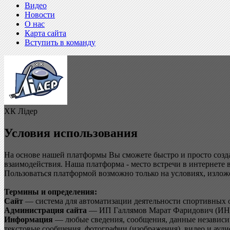
Видео
Новости
О нас
Карта сайта
Вступить в команду
ХК Лідер
Условия использования
На основе нашей платформы Вы сможете быстро и просто созд
взаимодействия. Наша платформа - место встречи в интернете 
Пользоваться платформой возможно только на условиях, изло
Термины и определения:
Сайт
— система для автоматизации деятельности спортивных о
Администрация сайта
— ИП Галлямов Марат Фаридович (ИНН
Информация
— любые сведения, сообщения, данные независим
текстовые сообщения, фотографии (изображения), видео и ауди