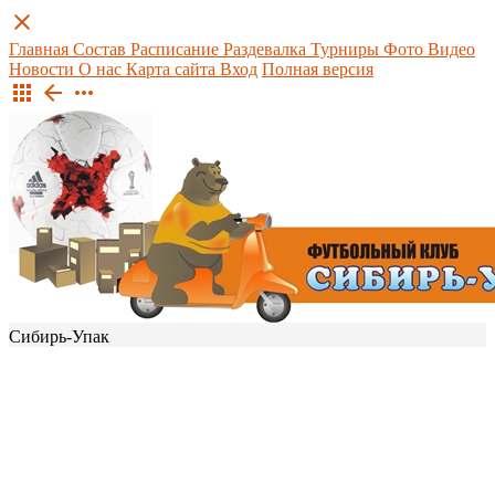
close
Главная
Состав
Расписание
Раздевалка
Турниры
Фото
Видео
Новости
О нас
Карта сайта
Вход
Полная версия
apps
arrow_back
more_horiz
Сибирь-Упак