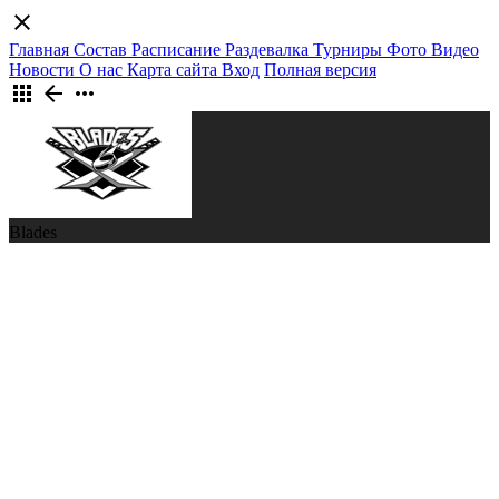
close
Главная
Состав
Расписание
Раздевалка
Турниры
Фото
Видео
Новости
О нас
Карта сайта
Вход
Полная версия
apps
arrow_back
more_horiz
Blades