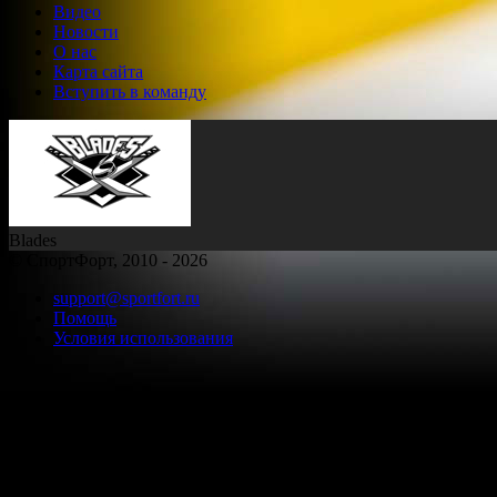
Видео
Новости
О нас
Карта сайта
Вступить в команду
Blades
© СпортФорт, 2010 - 2026
support@sportfort.ru
Помощь
Условия использования