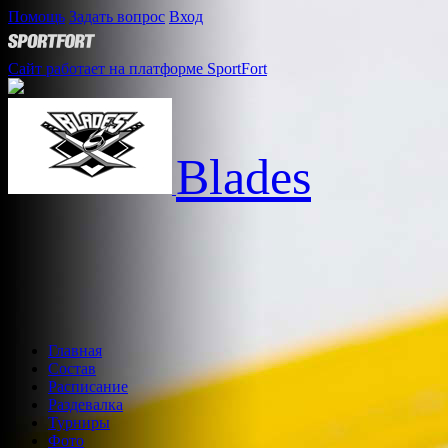
Помощь
Задать вопрос
Вход
Сайт работает на платформе SportFort
Blades
Главная
Состав
Расписание
Раздевалка
Турниры
Фото